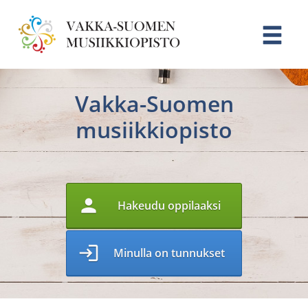
Vakka-Suomen
musiikkiopisto
person
Hakeudu oppilaaksi
login
Minulla on tunnukset