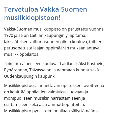
Tervetuloa Vakka-Suomen
musiikkiopistoon!
Vakka-Suomen musiikkiopisto on perustettu vuonna
1970 ja se on Laitilan kaupungin ylläpitämä,
lakisääteisen valtionosuuden piiriin kuuluva, taiteen
perusopetusta laajan oppimäärän mukaan antava
musiikkioppilaitos.
Toiminta-alueeseen kuuluvat Laitilan lisäksi Kustavin,
Pyhärannan, Taivassalon ja Vehmaan kunnat sekä
Uudenkaupungin kaupunki.
Musiikkiopistossa annettavan opetuksen tavoitteena
on kehittää oppilaiden valmiuksia luovaan ja
monipuoliseen musiikin harrastamiseen ja
esittämiseen sekä alan ammattiopintoihin.
Musiikkiopisto pyrkii toiminnallaan säilyttämään ja